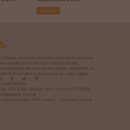
 10% OFF
TRANSFERENCIA 10% OFF
Comprar
En Gubee creamos ropa adorablemente cómoda
ara bebés recién nacidos hasta 6 meses,
ensada para abrazar su delicadeza, simplificar la
ida de los padres y emocionar en cada regalo.
5493517913136
elu: +54 9 351 7913136 Celu: +54 9 351 3722376
hola@gubee.com.ar
v. Ricardo Rojas 7434, local E - Córdoba Capital