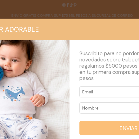
 GRATIS COMPRA SUP $75 MIL PESOS A SUCURSAL DE CORREO
HAST
R ADORABLE
Suscribite para no perder
novedades sobre Gubee!
regalamos $5000 pesos
en tu primera compra su
NOSOTROS
BLOG
MAYORISTA
pesos.
LE XS
 XS
ENVIAR