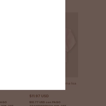
lgodón pima
batita bebé algodón pima lisa
rosa
$11.97 USD
PAGO
$10.77 USD
con
PAGO