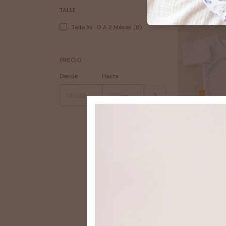
TALLE
Talle Xs : 0 A 3 Meses (8)
PRECIO
Desde
Hasta
Batitas lisa bl
$11.97 USD
$10.77 USD
con
TRANSFERENCI
Comprar