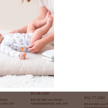
enado
Batitas patito mangas cortas
batita bebé a
granja
$11.18 USD
$12.77 USD
PAGO
$10.06 USD
con
PAGO
A 10% OFF
TRANSFERENCIA 10% OFF
$11.49 USD
con