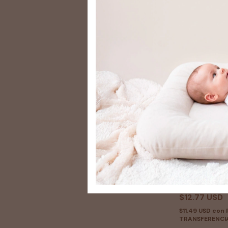
Batita bebé v
$12.77 USD
$11.49 USD
con
TRANSFERENCI