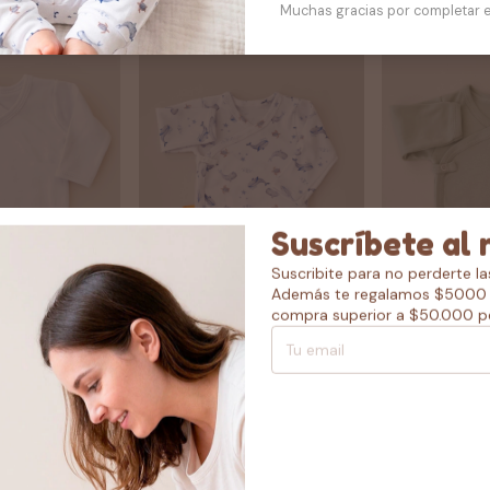
Muchas gracias por completar e
Suscríbete al 
Suscribite para no perderte l
Además te regalamos $5000 
compra superior a $50.000 p
anca
Batita bebé fondo marino
batita lisa ve
menta
$12.77 USD
$11.97 USD
PAGO
$11.49 USD
con
PAGO
A 10% OFF
TRANSFERENCIA 10% OFF
$10.77 USD
con
TRANSFERENCIA
Comprar
Comprar