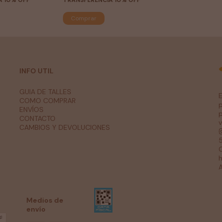
A 10% OFF
TRANSFERENCIA 10% OFF
Comprar
INFO UTIL
GUIA DE TALLES
COMO COMPRAR
p
ENVÍOS
p
CONTACTO
v
CAMBIOS Y DEVOLUCIONES
C
A
Medios de
envío