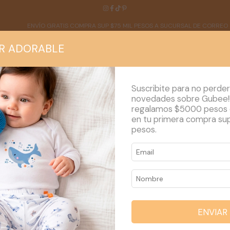
VÍO GRATIS COMPRA SUP $75 MIL PESOS A SUCURSAL DE CORREO
H
R ADORABLE
Suscribite para no perder
novedades sobre Gubee!
regalamos $5000 pesos
en tu primera compra su
NOSOTROS
BLOG
MAYORISTA
pesos.
ANTALONES XS
NTALONES XS
ENVIAR