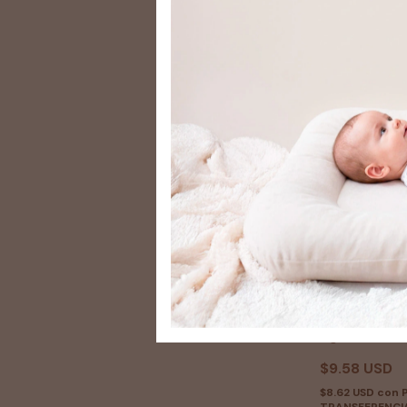
Ranita medio 
algodón azul 
$9.58 USD
$8.62 USD
con