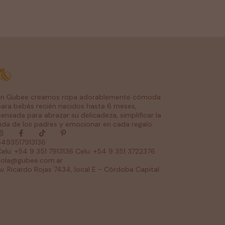
En Gubee creamos ropa adorablemente cómoda
ara bebés recién nacidos hasta 6 meses,
ensada para abrazar su delicadeza, simplificar la
ida de los padres y emocionar en cada regalo.
5493517913136
elu: +54 9 351 7913136 Celu: +54 9 351 3722376
hola@gubee.com.ar
v. Ricardo Rojas 7434, local E - Córdoba Capital