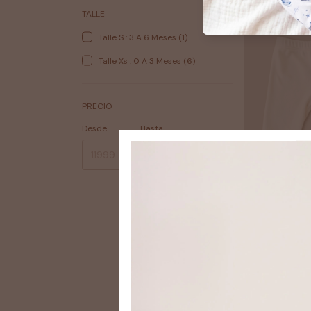
TALLE
Talle S : 3 A 6 Meses (1)
Talle Xs : 0 A 3 Meses (6)
PRECIO
Desde
Hasta
pantalón bebé
natural
$11.97 USD
$10.77 USD
con
TRANSFERENCI
Comprar