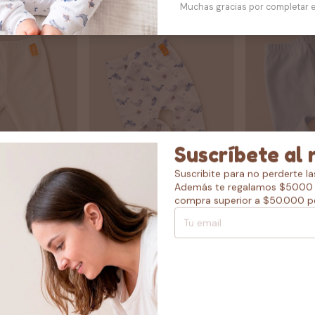
Muchas gracias por completar e
Suscríbete al 
Suscribite para no perderte l
Además te regalamos $5000 
compra superior a $50.000 p
 algodón plush
ranita medio osito bebé
Ranita medio 
algodón pima fondo marino
celeste
$9.58 USD
$9.58 USD
PAGO
$8.62 USD
con
PAGO
$8.62 USD
con
A 10% OFF
TRANSFERENCIA 10% OFF
TRANSFERENCIA
Comprar
Comprar