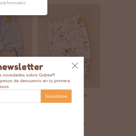
ste formulario.
newsletter
as novedades sobre Gubee!!!
pesos de descuento en tu primera
esos.
osito bebé pima
Ranita medio osito bebé
Suscribirse
algodón pima mapa
$9.58 USD
PAGO
$8.62 USD
con
PAGO
 10% OFF
TRANSFERENCIA 10% OFF
Comprar