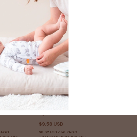
osito bebé
ranita medio osito bebé
marino
algodón pima terracota
$9.58 USD
PAGO
$8.62 USD
con
PAGO