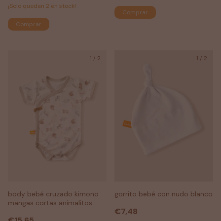
¡Solo quedan
2
en stock!
Comprar
Comprar
1
/
2
1
/
2
body bebé cruzado kimono
gorrito bebé con nudo blanco
mangas cortas animalitos
€7,48
nursery
€15,65