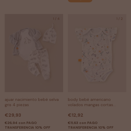
1
/
4
1
/
2
ajuar nacimiento bebé selva
body bebé americano
gris 4 piezas
volados mangas cortas
mariposa
€29,93
€12,92
€26,94
con
PAGO
€11,63
con
PAGO
TRANSFERENCIA 10% OFF
TRANSFERENCIA 10% OFF