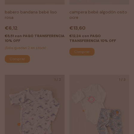
babero bandana bebé liso
campera bebé algodón osito
rosa
ocre
€6,12
€13,60
€5,51
con
PAGO TRANSFERENCIA
€12,24
con
PAGO
10% OFF
TRANSFERENCIA 10% OFF
¡Solo quedan
2
en stock!
Comprar
1
/
2
1
/
3