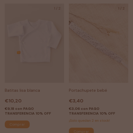
1
/
2
1
/
2
Batitas lisa blanca
Portachupete bebé
€10,20
€3,40
€9,18
con
PAGO
€3,06
con
PAGO
TRANSFERENCIA 10% OFF
TRANSFERENCIA 10% OFF
¡Solo quedan
2
en stock!
Comprar
Comprar