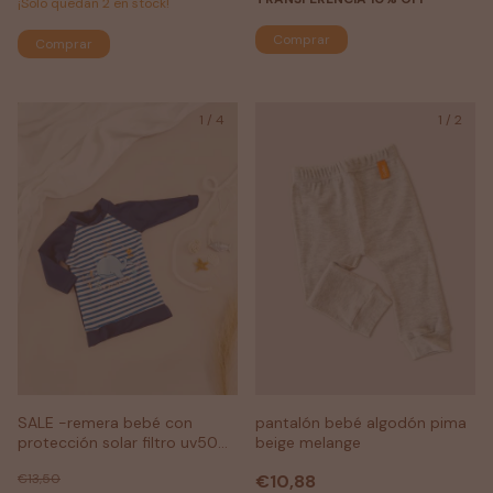
¡Solo quedan
2
en stock!
Comprar
Comprar
1
/
4
1
/
2
SALE -remera bebé con
pantalón bebé algodón pima
protección solar filtro uv50
beige melange
ballenita
€13,50
€10,88