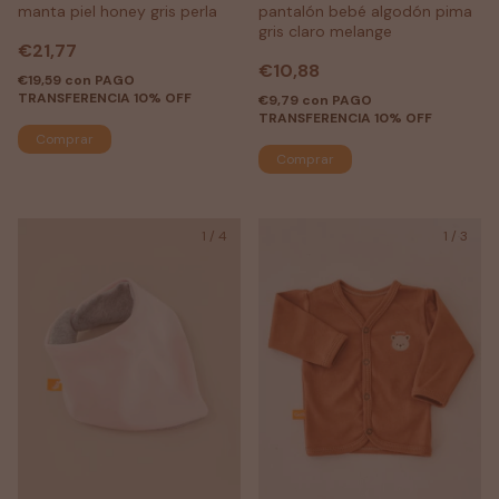
manta piel honey gris perla
pantalón bebé algodón pima
gris claro melange
€21,77
€10,88
€19,59
con
PAGO
TRANSFERENCIA 10% OFF
€9,79
con
PAGO
TRANSFERENCIA 10% OFF
Comprar
1
/
4
1
/
3