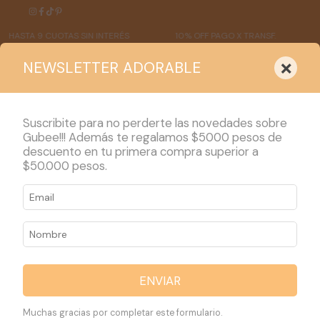
STA 9 CUOTAS SIN INTERÉS
10% OFF PAGO X TRANSF.
ENVÍ
×
NEWSLETTER ADORABLE
Suscribite para no perderte las novedades sobre
Gubee!!! Además te regalamos $5000 pesos de
descuento en tu primera compra superior a
PRODUCTOS
$50.000 pesos.
Inicio
>
PRODUCTOS
PRODUCTOS
222 productos
ENVIAR
Ordenar por:
Filtrar
Muchas gracias por completar este formulario.
Más vendidos