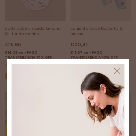
body bebé cruzado kimono
conjunto bebé butterfly 2
ML fondo marino
piezas
€15,65
€20,41
€14,09
con
PAGO
€18,37
con
PAGO
TRANSFERENCIA 10% OFF
TRANSFERENCIA 10% OFF
¡Solo quedan
2
en stock!
Comprar
Comprar
1
/
3
1
/
2