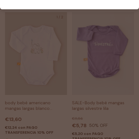
1
/
2
body bebé americano
SALE-Body bebé mangas
mangas largas blanco
largas silvestre lila
elefante
€13,60
€11,56
€5,78
50
% OFF
€12,24
con
PAGO
TRANSFERENCIA 10% OFF
€5,20
con
PAGO
TRANSFERENCIA 10% OFF