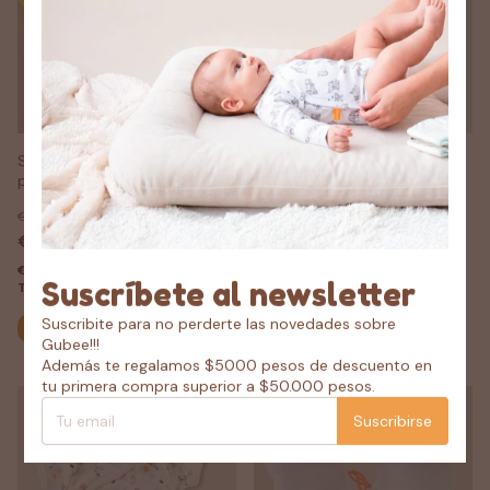
SALE -remera bebé con
body bebé cruzado kimono
protección solar filtro uv50
mangas largas liso verde
yaguareté
menta
€13,50
€14,97
€8,16
40
% OFF
€13,47
con
PAGO
TRANSFERENCIA 10% OFF
€7,34
con
PAGO
Suscríbete al newsletter
TRANSFERENCIA 10% OFF
Comprar
Suscribite para no perderte las novedades sobre
Comprar
Gubee!!!
Además te regalamos $5000 pesos de descuento en
tu primera compra superior a $50.000 pesos.
1
/
2
1
/
2
Suscribirse