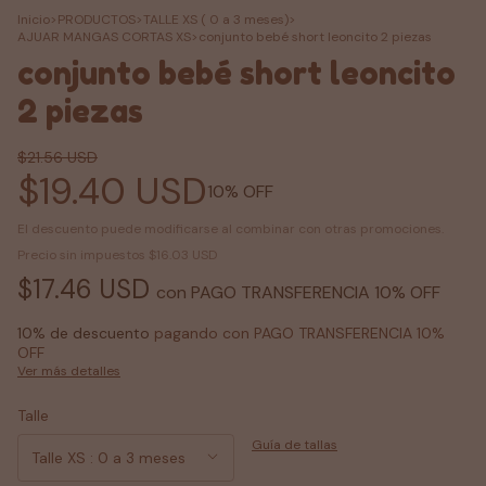
Inicio
>
PRODUCTOS
>
TALLE XS ( 0 a 3 meses)
>
AJUAR MANGAS CORTAS XS
>
conjunto bebé short leoncito 2 piezas
conjunto bebé short leoncito
2 piezas
$21.56 USD
$19.40 USD
10
% OFF
El descuento puede modificarse al combinar con otras promociones.
Precio sin impuestos
$16.03 USD
$17.46 USD
con
PAGO TRANSFERENCIA 10% OFF
10% de descuento
pagando con PAGO TRANSFERENCIA 10%
OFF
Ver más detalles
Talle
Guía de tallas