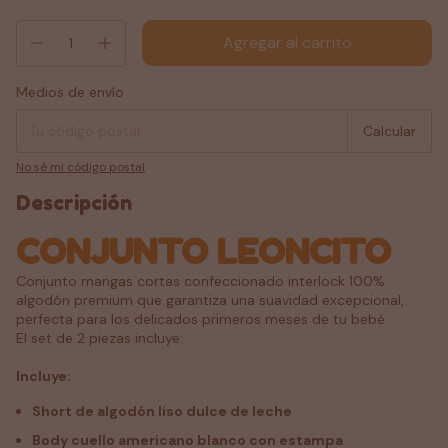
Medios de envío
Entregas para el CP:
Cambiar CP
Calcular
No sé mi código postal
Descripción
CONJUNTO LEONCITO
Conjunto mangas cortas confeccionado interlock 100%
algodón premium que garantiza una suavidad excepcional,
perfecta para los delicados primeros meses de tu bebé.
El set de 2 piezas incluye:
Incluye:
Short de algodón liso dulce de leche
Body cuello americano blanco con estampa