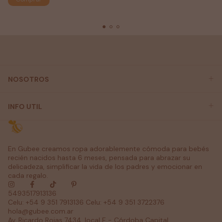
NOSOTROS
INFO UTIL
En Gubee creamos ropa adorablemente cómoda para bebés
recién nacidos hasta 6 meses, pensada para abrazar su
delicadeza, simplificar la vida de los padres y emocionar en
cada regalo.
5493517913136
Celu: +54 9 351 7913136 Celu: +54 9 351 3722376
hola@gubee.com.ar
Av. Ricardo Rojas 7434, local E - Córdoba Capital