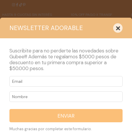
ASTA 9 CUOTAS SIN INTERÉS
10% OFF PAGO X TRANSF.
EN
×
NEWSLETTER ADORABLE
Suscribite para no perderte las novedades sobre
Gubee!!! Además te regalamos $5000 pesos de
descuento en tu primera compra superior a
PRODUCTOS
$50.000 pesos.
1
/
2
ENVIAR
Muchas gracias por completar este formulario.