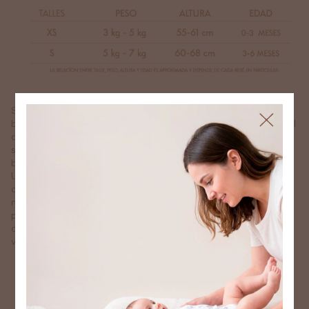
Somos una empresa dedicada a la fabricación de ropa de
bebé con un enfoque especial en la comodidad, la calidad y el
diseño. Nuestro compromiso es crear prendas que no solo
sean adorables, sino también funcionales y seguras para tu
bebé.
Utilizamos materiales suaves y respetuosos con la piel,
cuidando cada detalle para garantizar la satisfacción de
nuestros clientes. Podes encontrar bodys, set de nacimiento,
pantalones, ranitas, ropita de abrigo y mucho más, nuestras
colecciones ofrecen una amplia variedad de opciones para
vestir a tu bebé adorablemente cómodo.