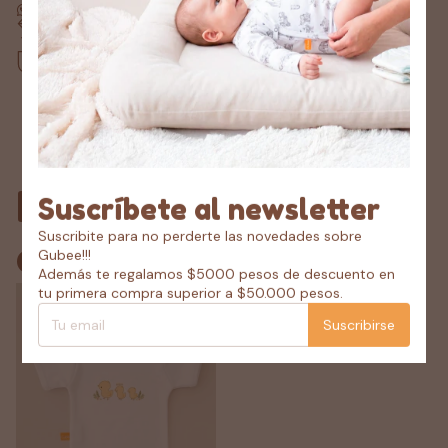
Devoluciones gratis
Hasta 30 días después de tu compra
Compra segura
Tus datos protegidos
Para comprar con
Suscríbete al newsletter
Suscribite para no perderte las novedades sobre
este producto
Gubee!!!
Además te regalamos $5000 pesos de descuento en
tu primera compra superior a $50.000 pesos.
Suscribirse