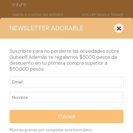
HASTA 9 CUOTAS SIN INTERÉS
10% OFF PAGO X TRANSF.
×
NEWSLETTER ADORABLE
Suscribite para no perderte las novedades sobre
Gubee!!! Además te regalamos $5000 pesos de
descuento en tu primera compra superior a
PRODUCTOS
$50.000 pesos.
Inicio
>
Mi Cuenta
>
Cambiar Contraseña
Recuperar
contraseña
ENVIAR
Muchas gracias por completar este formulario.
Te enviaremos un correo para que puedas cambiar tu