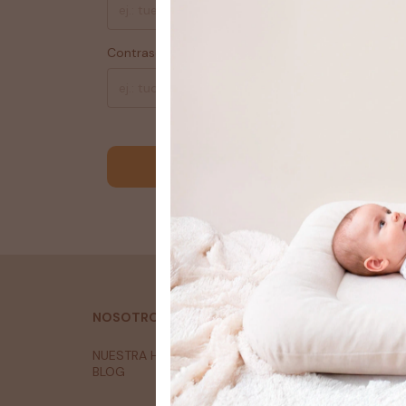
Contraseña
¿Olvidast
Iniciar sesión
¿No tienes una cuenta aún?
Crear una
NOSOTROS
NUESTRA HISTORIA
BLOG