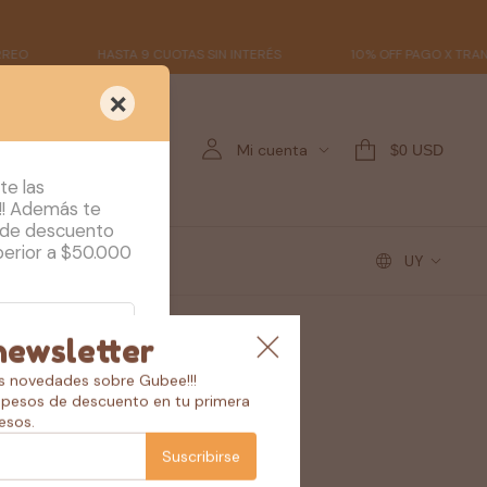
HASTA 9 CUOTAS SIN INTERÉS
10% OFF PAGO X TRANSF.
×
Mi cuenta
$0 USD
te las
!! Además te
 de descuento
perior a $50.000
UY
newsletter
as novedades sobre Gubee!!!
pesos de descuento en tu primera
esos.
Suscribirse