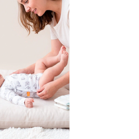
Muchas gracias por completar e
e tu contraseña?
 cuenta
INFO UTIL
GUIA DE TALLES
COMO COMPRAR
p
ENVÍOS
p
CONTACTO