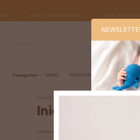
HASTA 9 CUOTAS SIN INTERÉS
10% OFF PAGO X TRANSF.
NEWSLETTE
Categorías
INICIO
PRODUCTOS
INFO UTIL
Inicio
>
Mi Cuenta
>
Login
Iniciar sesión
Correo electrónico