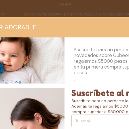
ENVÍO GRATIS COMPRA SUP $75 MIL PESOS A SUCURSAL DE CORREO
R ADORABLE
Suscribite para no perder
novedades sobre Gubee!
regalamos $5000 pesos
en tu primera compra su
NOSOTROS
BLOG
MAYORISTA
pesos.
Suscríbete al 
Suscribite para no perderte l
Además te regalamos $5000 
compra superior a $50.000 p
ENVIAR