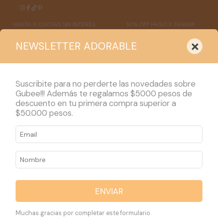
HASTA 9 CUOTAS SIN INTERÉS
10% OFF PAGO X TRANSF.
×
NEWSLETTER ADORABLE
Suscribite para no perderte las novedades sobre
Gubee!!! Además te regalamos $5000 pesos de
descuento en tu primera compra superior a
PRODUCTOS
$50.000 pesos.
Inicio
>
COMO COMPRAR
COMO COMPRAR
ENVIAR
¿Como hago mi compra?
Muchas gracias por completar este formulario.