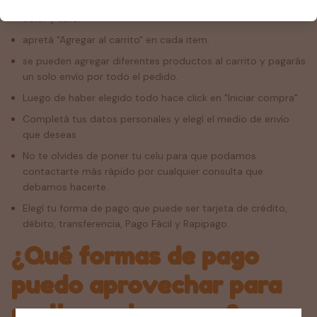
Elegí los productos que te gustan, teniendo en cuenta el
color y talle.
apretá "Agregar al carrito" en cada item.
se pueden agregar diferentes productos al carrito y pagarás
un solo envío por todo el pedido.
Luego de haber elegido todo hace click en "Iniciar compra"
Completá tus datos personales y elegí el medio de envío
que deseas
No te olvides de poner tu celu para que podamos
contactarte más rápido por cualquier consulta que
debamos hacerte.
Elegí tu forma de pago que puede ser tarjeta de crédito,
débito, transferencia, Pago Fácil y Rapipago.
¿Qué formas de pago
puedo aprovechar para
realizar mi compra?