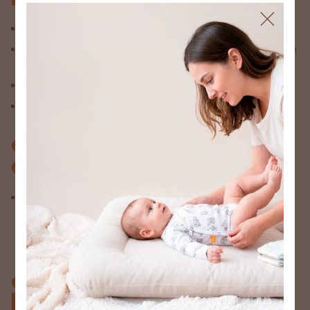
Podés seleccionar la forma de pago que más te convenga,
3-6 Y 9 cuotas sin interés con las tarjetas de crédito, según
tu monto de compra.
Transferencia con 15% de descuento en toda tu compra.
Los descuentos no son acumulables.
¿Como puedo usar un
cupón de descuento?
Una vez agregados todas las cositas adorables a tu carrito,
hace click en iniciar compra, veras disponible el campo
"código del cupón de descuento" cargalo y ya quedará
aplicado con el total a pagar.
¿Cuanto tiempo para
hacer mi pago si es por