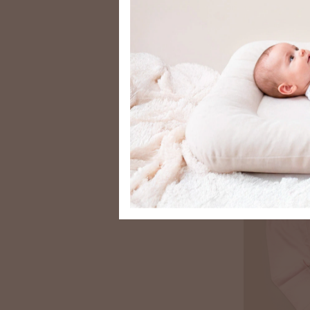
pantalón beb
flores lilas
$11.369
$10.232
10
%
$9.209
con
PA
TRANSFERENCI
Comprar