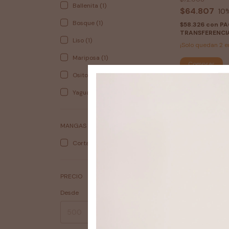
Ballenita (1)
$64.807
10
Bosque (1)
$58.326
con
P
TRANSFERENCI
Liso (1)
¡Solo quedan
2
e
Mariposa (1)
Osito (1)
Yaguareté (1)
MANGAS
Cortas (6)
PRECIO
Desde
Hasta