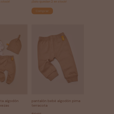
 stock!
¡Solo quedan
2
en stock!
Comprar
ita algodón
pantalón bebé algodón pima
piezas
terracota
$10.611