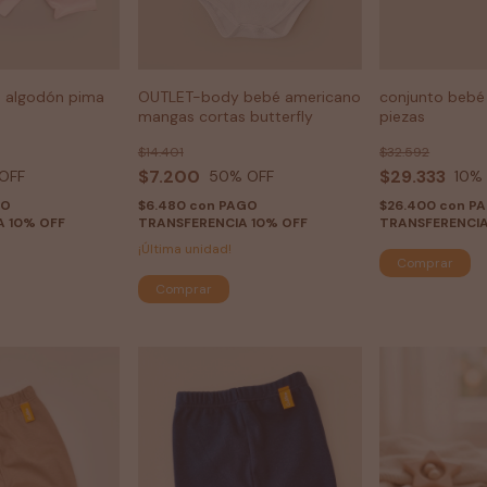
é algodón pima
OUTLET-body bebé americano
conjunto bebé
mangas cortas butterfly
piezas
$14.401
$32.592
$7.200
$29.333
OFF
50
% OFF
10
%
GO
$6.480
con
PAGO
$26.400
con
P
A 10% OFF
TRANSFERENCIA 10% OFF
TRANSFERENCIA
¡Última unidad!
Comprar
Comprar