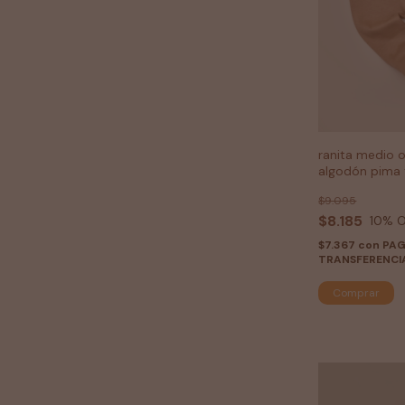
ranita medio 
algodón pima 
$9.095
$8.185
10
% O
$7.367
con
PA
TRANSFERENCI
Comprar