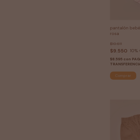
pantalón beb
rosa
$10.611
$9.550
10
% 
$8.595
con
PA
TRANSFERENCI
Comprar