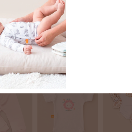
é algodón pima
pantalón bebé algodón pima
pantalón bebé
frutillas
granja
$11.369
$11.369
$10.232
$10.232
 OFF
10
% OFF
10
% 
GO
$9.209
con
PAGO
$9.209
con
PA
A 10% OFF
TRANSFERENCIA 10% OFF
TRANSFERENCIA
Comprar
Comprar