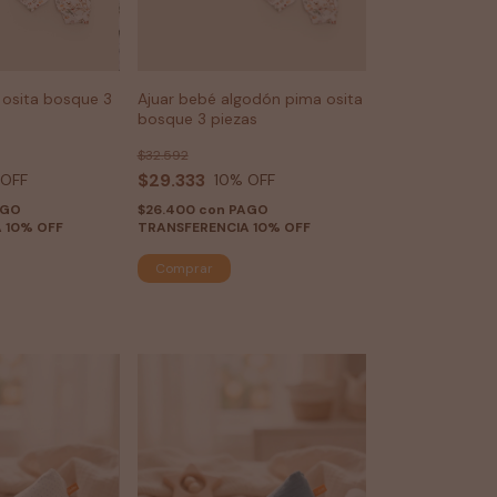
 osita bosque 3
Ajuar bebé algodón pima osita
bosque 3 piezas
$32.592
$29.333
 OFF
10
% OFF
AGO
$26.400
con
PAGO
 10% OFF
TRANSFERENCIA 10% OFF
Comprar