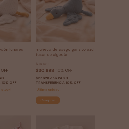
odón lunares
muñeco de apego gansito azul
tusor de algodón
$34.109
$30.698
 OFF
10
% OFF
GO
$27.628
con
PAGO
 10% OFF
TRANSFERENCIA 10% OFF
 stock!
¡Última unidad!