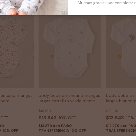
Muchas gracias por completar e
ericano mangas
body bebé americano mangas
body bebé am
 ocre
largas estrellita verde menta
largas blanco p
$15.159
$15.159
$13.643
$13.643
 OFF
10
% OFF
10
% 
GO
$12.279
con
PAGO
$12.279
con
PA
A 10% OFF
TRANSFERENCIA 10% OFF
TRANSFERENCIA