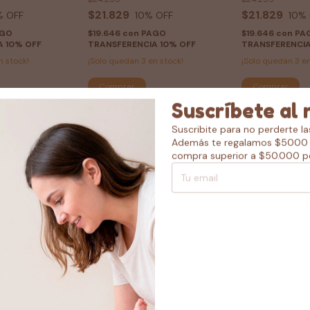
$21.829
$21.829
% OFF
10
% OFF
10
% 
AGO
$19.646
con
PAGO
$19.646
con
PA
A 10% OFF
TRANSFERENCIA 10% OFF
TRANSFERENCIA
n stock!
¡Solo quedan
3
en stock!
¡Solo quedan
3
en
Comprar
Comprar
Suscríbete al 
Suscribite para no perderte l
Además te regalamos $5000 
compra superior a $50.000 p