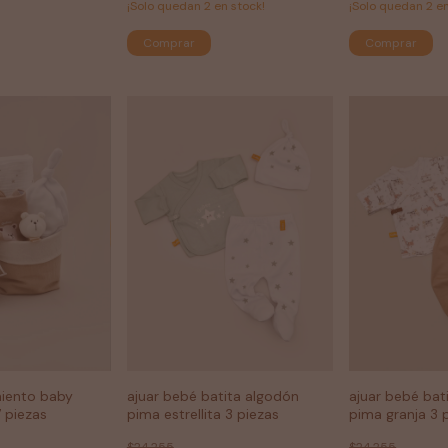
¡Solo quedan
2
en stock!
¡Solo quedan
2
en
Comprar
Comprar
miento baby
ajuar bebé batita algodón
ajuar bebé bat
 piezas
pima estrellita 3 piezas
pima granja 3 
$24.255
$24.255