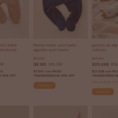
osito bebé
Ranita medio osito bebé
gansito de alg
terracota
algodón azul marino
celestes
$9.095
$34.109
$8.185
$30.698
FF
10
% OFF
10
%
GO
$7.367
con
PAGO
$27.628
con
PA
A 10% OFF
TRANSFERENCIA 10% OFF
TRANSFERENCIA
¡Solo quedan
2
en
Comprar