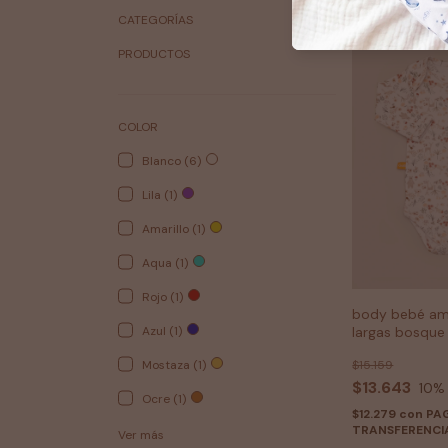
CATEGORÍAS
PRODUCTOS
COLOR
Blanco (6)
Lila (1)
Amarillo (1)
Aqua (1)
Rojo (1)
body bebé am
Azul (1)
largas bosque
Mostaza (1)
$15.159
$13.643
10
%
Ocre (1)
$12.279
con
PA
TRANSFERENCI
Ver más