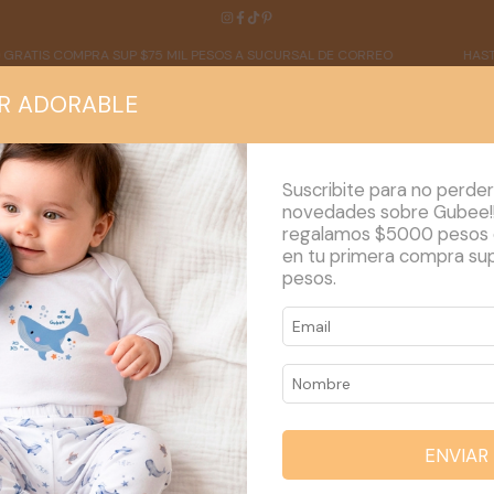
5 MIL PESOS A SUCURSAL DE CORREO
HASTA 9 CUOTAS SIN INTERÉS
R ADORABLE
Suscribite para no perder
novedades sobre Gubee!
regalamos $5000 pesos
en tu primera compra su
NOSOTROS
BLOG
MAYORISTA
pesos.
ENVIAR