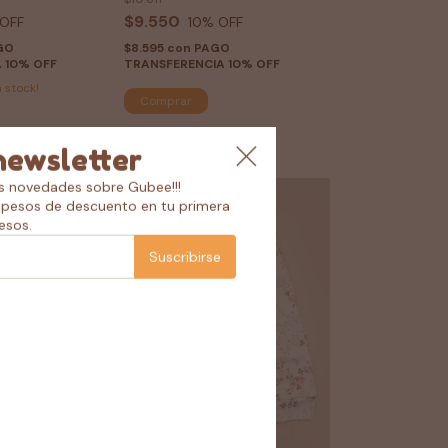
$9.550
OFF
10
% OFF
GO
$8.595
con
PAGO
 10% OFF
TRANSFERENCIA 10% OFF
 stock!
Comprar
newsletter
as novedades sobre Gubee!!!
pesos de descuento en tu primera
esos.
Suscribirse