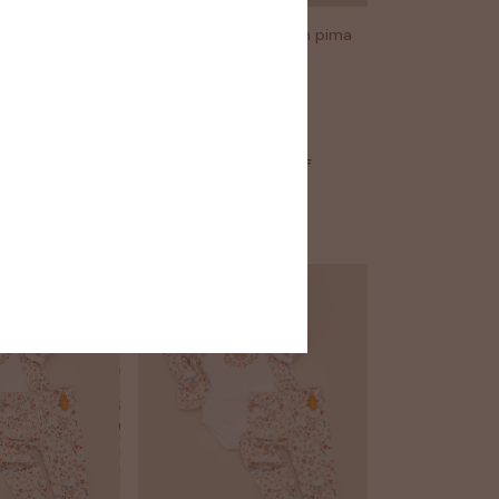
 algodón pima
pantalón bebé algodón pima
picaflores
$11.369
$10.232
OFF
10
% OFF
GO
$9.209
con
PAGO
 10% OFF
TRANSFERENCIA 10% OFF
Comprar