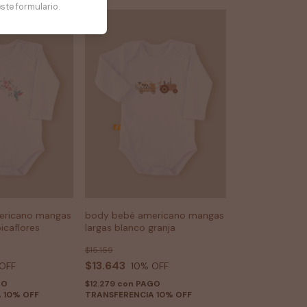
ste formulario.
ericano mangas
body bebé americano mangas
icaflores
largas blanco granja
$15.159
$13.643
OFF
10
% OFF
GO
$12.279
con
PAGO
 10% OFF
TRANSFERENCIA 10% OFF