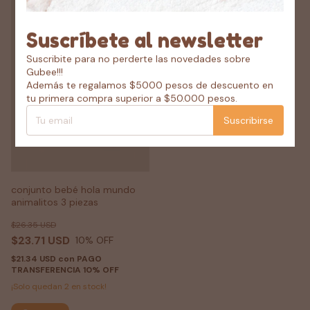
Suscríbete al newsletter
Suscribite para no perderte las novedades sobre
Gubee!!!
Además te regalamos $5000 pesos de descuento en
tu primera compra superior a $50.000 pesos.
Suscribirse
conjunto bebé hola mundo
animalitos 3 piezas
$26.35 USD
$23.71 USD
10
% OFF
$21.34 USD
con
PAGO
TRANSFERENCIA 10% OFF
¡Solo quedan
2
en stock!