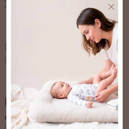
variedad de opciones para vestir a tu bebé adorablemente
cómodo.
Devoluciones gratis
Hasta 30 días después de tu compra
Compra segura
Tus datos protegidos
Para comprar con
este producto