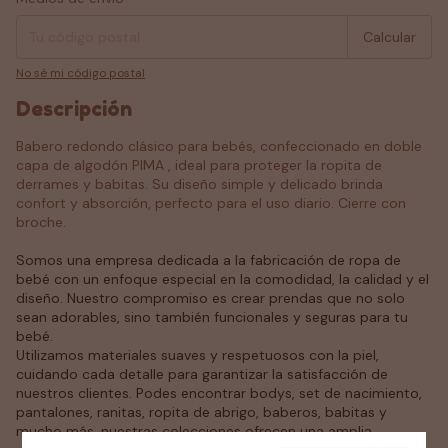
Calcular
No sé mi código postal
Descripción
Babero redondo clásico para bebés, confeccionado en doble
capa de algodón PIMA , ideal para proteger la ropita de
derrames y babitas. Su diseño simple y delicado brinda
confort y absorción, perfecto para el uso diario. Cierre con
broche.
Somos una empresa dedicada a la fabricación de ropa de
bebé con un enfoque especial en la comodidad, la calidad y el
diseño. Nuestro compromiso es crear prendas que no solo
sean adorables, sino también funcionales y seguras para tu
bebé.
Utilizamos materiales suaves y respetuosos con la piel,
cuidando cada detalle para garantizar la satisfacción de
nuestros clientes. Podes encontrar bodys, set de nacimiento,
pantalones, ranitas, ropita de abrigo, baberos, babitas y
mucho más, nuestras colecciones ofrecen una amplia