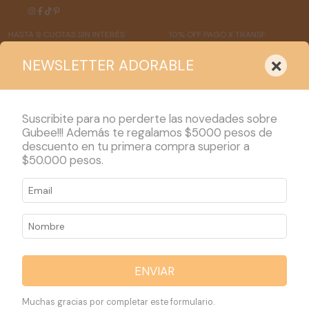
HASTA 9 CUOTAS SIN INTERÉS
10% OFF PAGO X TRANSF.
EN
×
NEWSLETTER ADORABLE
Suscribite para no perderte las novedades sobre
Gubee!!! Además te regalamos $5000 pesos de
descuento en tu primera compra superior a
PRODUCTOS
$50.000 pesos.
1
/
2
ENVIAR
Muchas gracias por completar este formulario.