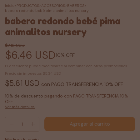
Inicio
>
PRODUCTOS
>
ACCESORIOS
>
BABEROS
>
babero redondo bebé pima animalitos nursery
babero redondo bebé pima
animalitos nursery
$7.18 USD
$6.46 USD
10
% OFF
El descuento puede modificarse al combinar con otras promociones.
Precio sin impuestos
$5.34 USD
$5.81 USD
con
PAGO TRANSFERENCIA 10% OFF
10% de descuento
pagando con PAGO TRANSFERENCIA 10%
OFF
Ver más detalles
Medios de envío
Entregas para el CP:
Cambiar CP