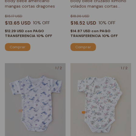
body bebé americano
body bebé cruzado kimono
mangas cortas dragones
volados mangas cortas
buttefly
$15.17 USD
$18.36 USD
$13.65 USD
$16.52 USD
10
% OFF
10
% OFF
$12.29 USD
con
PAGO
$14.87 USD
con
PAGO
TRANSFERENCIA 10% OFF
TRANSFERENCIA 10% OFF
Comprar
Comprar
1
/
2
1
/
2