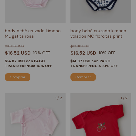
body bebé cruzado kimono
body bebé cruzado kimono
ML gatita rosa
volados MC florcitas print
$18.36 USD
$18.36 USD
$16.52 USD
$16.52 USD
10
% OFF
10
% OFF
$14.87 USD
con
PAGO
$14.87 USD
con
PAGO
TRANSFERENCIA 10% OFF
TRANSFERENCIA 10% OFF
Comprar
Comprar
1
/
2
1
/
2