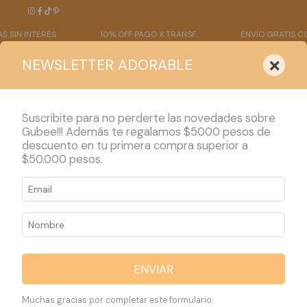
NTERÉS
10% OFF PAGO X TRANSF.
ENVÍO GRATIS COMPRA S
×
NEWSLETTER ADORABLE
Suscribite para no perderte las novedades sobre
Gubee!!! Además te regalamos $5000 pesos de
descuento en tu primera compra superior a
PRODUCTOS
$50.000 pesos.
Inicio
>
PRODUCTOS
>
BODYS
BODYS
36 productos
ENVIAR
Ordenar por:
Filtrar
Muchas gracias por completar este formulario.
Más vendidos