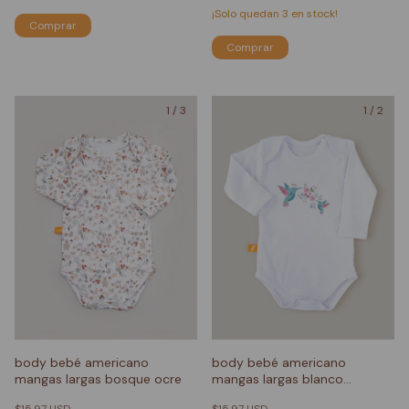
¡Solo quedan
3
en stock!
Comprar
Comprar
1
/
3
1
/
2
body bebé americano
body bebé americano
mangas largas bosque ocre
mangas largas blanco
picaflores