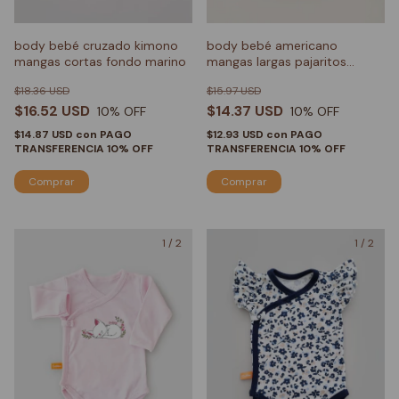
body bebé cruzado kimono
body bebé americano
mangas cortas fondo marino
mangas largas pajaritos
pastel
$18.36 USD
$15.97 USD
$16.52 USD
$14.37 USD
10
% OFF
10
% OFF
$14.87 USD
con
PAGO
$12.93 USD
con
PAGO
TRANSFERENCIA 10% OFF
TRANSFERENCIA 10% OFF
Comprar
Comprar
1
/
2
1
/
2