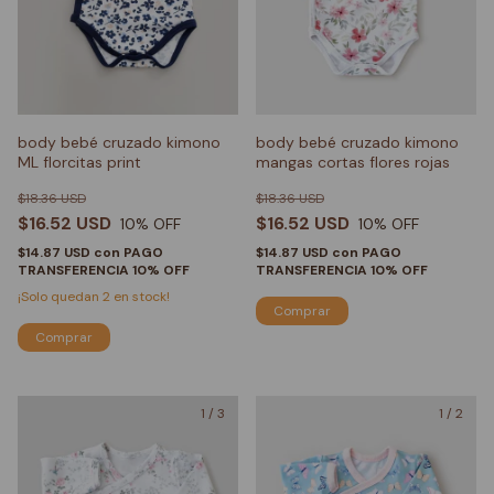
body bebé cruzado kimono
body bebé cruzado kimono
ML florcitas print
mangas cortas flores rojas
$18.36 USD
$18.36 USD
$16.52 USD
$16.52 USD
10
% OFF
10
% OFF
$14.87 USD
con
PAGO
$14.87 USD
con
PAGO
TRANSFERENCIA 10% OFF
TRANSFERENCIA 10% OFF
¡Solo quedan
2
en stock!
Comprar
Comprar
1
/
3
1
/
2