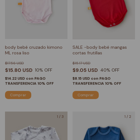
body bebé cruzado kimono
SALE -body bebé mangas
ML rosa liso
cortas frutillas
$17.56 USD
$15.17 USD
$15.80 USD
$9.05 USD
10
% OFF
40
% OFF
$14.22 USD
con
PAGO
$8.15 USD
con
PAGO
TRANSFERENCIA 10% OFF
TRANSFERENCIA 10% OFF
Comprar
Comprar
1
/
3
1
/
2