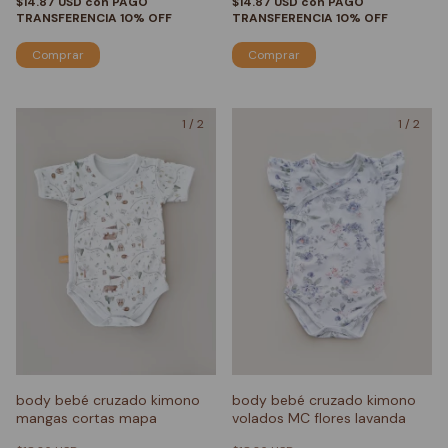
$14.87 USD
con
PAGO
$14.87 USD
con
PAGO
TRANSFERENCIA 10% OFF
TRANSFERENCIA 10% OFF
Comprar
Comprar
1
/
2
1
/
2
body bebé cruzado kimono
body bebé cruzado kimono
mangas cortas mapa
volados MC flores lavanda