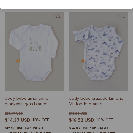
1
/
2
1
/
2
body bebé americano
body bebé cruzado kimono
mangas largas blanco
ML fondo marino
elefante
$15.97 USD
$18.36 USD
$14.37 USD
$16.52 USD
10
% OFF
10
% OFF
$12.93 USD
con
PAGO
$14.87 USD
con
PAGO
TRANSFERENCIA 10% OFF
TRANSFERENCIA 10% OFF