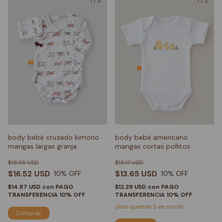
1
/
3
1
/
2
body bebé cruzado kimono
body bebé americano
mangas largas granja
mangas cortas pollitos
$18.36 USD
$15.17 USD
$16.52 USD
$13.65 USD
10
% OFF
10
% OFF
$14.87 USD
con
PAGO
$12.29 USD
con
PAGO
TRANSFERENCIA 10% OFF
TRANSFERENCIA 10% OFF
¡Solo quedan
2
en stock!
Comprar