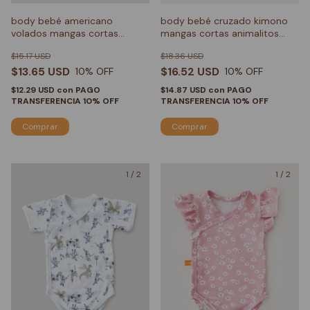
body bebé americano
body bebé cruzado kimono
volados mangas cortas
mangas cortas animalitos
mariposa
nursery
$15.17 USD
$18.36 USD
$13.65 USD
$16.52 USD
10
% OFF
10
% OFF
$12.29 USD
con
PAGO
$14.87 USD
con
PAGO
TRANSFERENCIA 10% OFF
TRANSFERENCIA 10% OFF
Comprar
Comprar
1
/
2
1
/
2