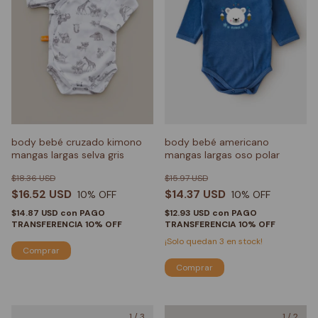
body bebé cruzado kimono
body bebé americano
mangas largas selva gris
mangas largas oso polar
$18.36 USD
$15.97 USD
$16.52 USD
$14.37 USD
10
% OFF
10
% OFF
$14.87 USD
con
PAGO
$12.93 USD
con
PAGO
TRANSFERENCIA 10% OFF
TRANSFERENCIA 10% OFF
¡Solo quedan
3
en stock!
Comprar
Comprar
1
/
3
1
/
2