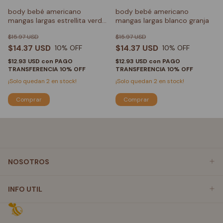
body bebé americano
body bebé americano
mangas largas estrellita verde
mangas largas blanco granja
menta
$15.97 USD
$15.97 USD
$14.37 USD
$14.37 USD
10
% OFF
10
% OFF
$12.93 USD
con
PAGO
$12.93 USD
con
PAGO
TRANSFERENCIA 10% OFF
TRANSFERENCIA 10% OFF
¡Solo quedan
2
en stock!
¡Solo quedan
2
en stock!
Comprar
Comprar
NOSOTROS
INFO UTIL