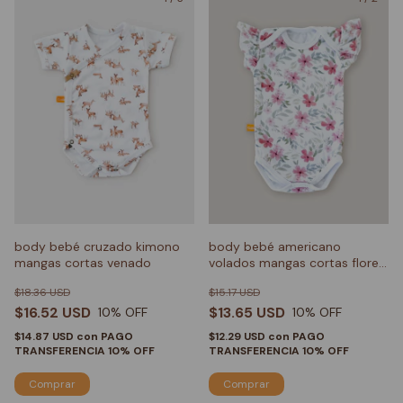
body bebé cruzado kimono
body bebé americano
mangas cortas venado
volados mangas cortas flores
rojas
$18.36 USD
$15.17 USD
$16.52 USD
$13.65 USD
10
% OFF
10
% OFF
$14.87 USD
con
PAGO
$12.29 USD
con
PAGO
TRANSFERENCIA 10% OFF
TRANSFERENCIA 10% OFF
Comprar
Comprar