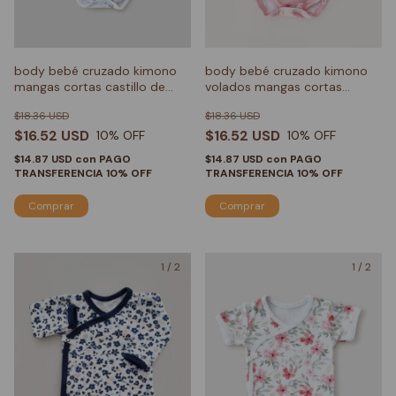
body bebé cruzado kimono
body bebé cruzado kimono
mangas cortas castillo de
volados mangas cortas
cuentos
margaritas rosas
$18.36 USD
$18.36 USD
$16.52 USD
$16.52 USD
10
% OFF
10
% OFF
$14.87 USD
con
PAGO
$14.87 USD
con
PAGO
TRANSFERENCIA 10% OFF
TRANSFERENCIA 10% OFF
Comprar
Comprar
1
/
2
1
/
2