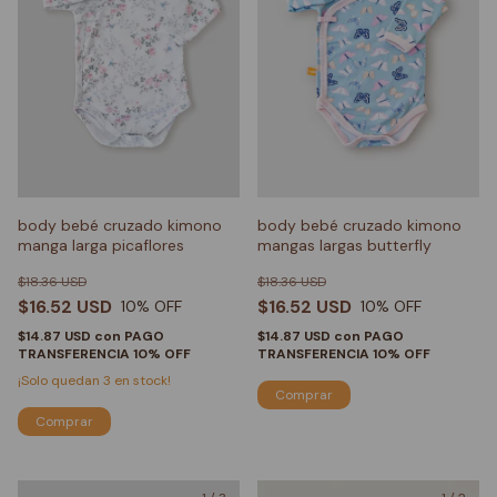
body bebé cruzado kimono
body bebé cruzado kimono
manga larga picaflores
mangas largas butterfly
$18.36 USD
$18.36 USD
$16.52 USD
$16.52 USD
10
% OFF
10
% OFF
$14.87 USD
con
PAGO
$14.87 USD
con
PAGO
TRANSFERENCIA 10% OFF
TRANSFERENCIA 10% OFF
¡Solo quedan
3
en stock!
Comprar
Comprar