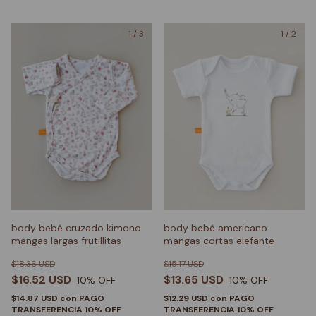
1
/
3
1
/
2
body bebé cruzado kimono
body bebé americano
mangas largas frutillitas
mangas cortas elefante
$18.36 USD
$15.17 USD
$16.52 USD
$13.65 USD
10
% OFF
10
% OFF
$14.87 USD
con
PAGO
$12.29 USD
con
PAGO
TRANSFERENCIA 10% OFF
TRANSFERENCIA 10% OFF