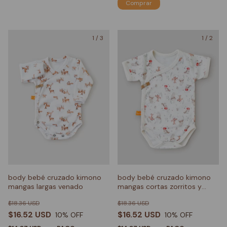
Comprar
1
/
3
1
/
2
body bebé cruzado kimono
body bebé cruzado kimono
mangas largas venado
mangas cortas zorritos y
honguitos
$18.36 USD
$18.36 USD
$16.52 USD
$16.52 USD
10
% OFF
10
% OFF