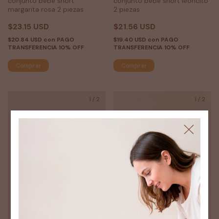
conjunto bebé short
conjunto bebé short leoncito
margarita rosa 2 piezas
2 piezas
$23.15 USD
$21.56 USD
$20.84 USD
con
PAGO
$19.40 USD
con
PAGO
TRANSFERENCIA 10% OFF
TRANSFERENCIA 10% OFF
Comprar
Comprar
1
/
2
1
/
2