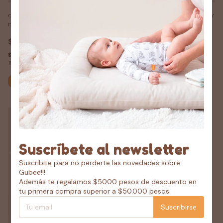
conjunto bebé short
conjunto bebé short butterfly
magnolias 3 piezas
2 piezas
$24.75 USD
$23.15 USD
$22.28 USD
con
PAGO
$20.84 USD
con
PAGO
TRANSFERENCIA 10% OFF
TRANSFERENCIA 10% OFF
Comprar
Comprar
1
/
4
Suscríbete al newsletter
Suscribite para no perderte las novedades sobre
Gubee!!!
Además te regalamos $5000 pesos de descuento en
tu primera compra superior a $50.000 pesos.
Suscribirse