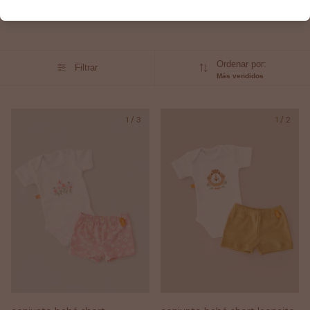
5 productos
Ordenar por:
Filtrar
Más vendidos
1
/
3
1
/
2