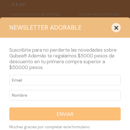
HASTA 9 CUOTAS SIN INTERÉS
10% OFF PAGO X TRANSF.
×
NEWSLETTER ADORABLE
Suscribite para no perderte las novedades sobre
Gubee!!! Además te regalamos $5000 pesos de
descuento en tu primera compra superior a
PRODUCTOS
$50.000 pesos.
Inicio
>
PRODUCTOS
>
TALLE XS ( 0 a 3 meses)
>
AJUAR MANGAS CORTAS XS
AJUAR
MANGAS
ENVIAR
CORTAS XS
Muchas gracias por completar este formulario.