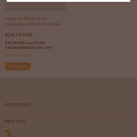
conjunto bebé short
margarita celestes 3 piezas
$24.75 USD
$22.28 USD
con
PAGO
TRANSFERENCIA 10% OFF
¡Última unidad!
Comprar
NOSOTROS
INFO UTIL