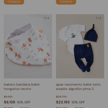
Comprar
1
/
2
1
/
2
babero bandana bebé
ajuar nacimiento bebé osito
honguitos neutro
aviador algodón pima 3
piezas
$6.821
$25.770
$6.139
$23.193
10
% OFF
10
% OFF