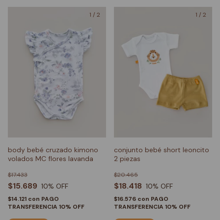
1
/
2
1
/
2
body bebé cruzado kimono
conjunto bebé short leoncito
volados MC flores lavanda
2 piezas
$17.433
$20.465
$15.689
$18.418
10
% OFF
10
% OFF
$14.121
con
PAGO
$16.576
con
PAGO
TRANSFERENCIA 10% OFF
TRANSFERENCIA 10% OFF