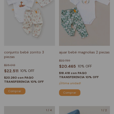
conjunto bebé zorrito 3
ajuar bebé magnolias 2 piezas
piezas
$22.739
$25.013
$20.465
10
% OFF
$22.511
10
% OFF
$18.418
con
PAGO
TRANSFERENCIA 10% OFF
$20.260
con
PAGO
TRANSFERENCIA 10% OFF
¡Última unidad!
Comprar
Comprar
1
/
4
1
/
2