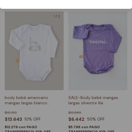
1
/
2
body bebé americano
SALE-Body bebé mangas
mangas largas blanco
largas silvestre lila
elefante
$15.159
$12.885
$13.643
$6.442
10
% OFF
50
% OFF
$12.279
con
PAGO
$5.798
con
PAGO
TRANSFERENCIA 10% OFF
TRANSFERENCIA 10% OFF