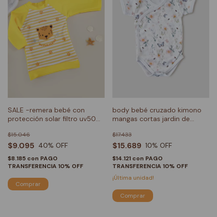
SALE -remera bebé con
body bebé cruzado kimono
protección solar filtro uv50
mangas cortas jardin de
yaguareté
mariposas
$15.046
$17.433
$9.095
$15.689
40
% OFF
10
% OFF
$8.185
con
PAGO
$14.121
con
PAGO
TRANSFERENCIA 10% OFF
TRANSFERENCIA 10% OFF
¡Última unidad!
Comprar
Comprar