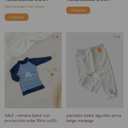
¡Solo quedan
2
en stock!
Comprar
Comprar
1
/
4
1
/
2
SALE -remera bebé con
pantalón bebé algodón pima
protección solar filtro uv50
beige melange
ballenita