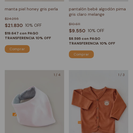
manta piel honey gris perla
pantalón bebé algodón pima
gris claro melange
$24.255
$10.611
$21.830
10
% OFF
$9.550
10
% OFF
$19.647
con
PAGO
TRANSFERENCIA 10% OFF
$8.595
con
PAGO
TRANSFERENCIA 10% OFF
Comprar
1
/
4
1
/
3