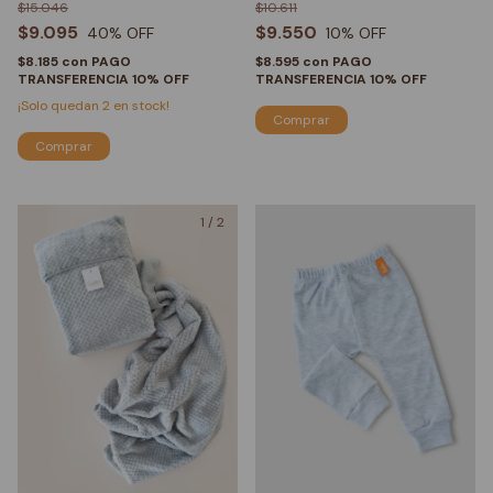
$15.046
$10.611
$9.095
$9.550
40
% OFF
10
% OFF
$8.185
con
PAGO
$8.595
con
PAGO
TRANSFERENCIA 10% OFF
TRANSFERENCIA 10% OFF
¡Solo quedan
2
en stock!
Comprar
Comprar
1
/
2