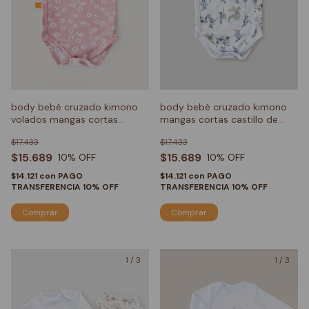
body bebé cruzado kimono
body bebé cruzado kimono
volados mangas cortas
mangas cortas castillo de
margaritas rosas
cuentos
$17.433
$17.433
$15.689
$15.689
10
% OFF
10
% OFF
$14.121
con
PAGO
$14.121
con
PAGO
TRANSFERENCIA 10% OFF
TRANSFERENCIA 10% OFF
Comprar
Comprar
1
/
3
1
/
3