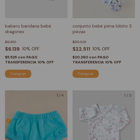
babero bandana bebé
conjunto bebé pima lobito 3
dragones
piezas
$6.821
$25.013
$6.139
$22.511
10
% OFF
10
% OFF
$5.525
con
PAGO
$20.260
con
PAGO
TRANSFERENCIA 10% OFF
TRANSFERENCIA 10% OFF
Comprar
1
/
4
1
/
3