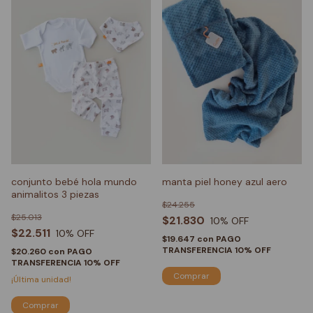
conjunto bebé hola mundo
manta piel honey azul aero
animalitos 3 piezas
$24.255
$25.013
$21.830
10
% OFF
$22.511
10
% OFF
$19.647
con
PAGO
TRANSFERENCIA 10% OFF
$20.260
con
PAGO
TRANSFERENCIA 10% OFF
¡Última unidad!
Comprar