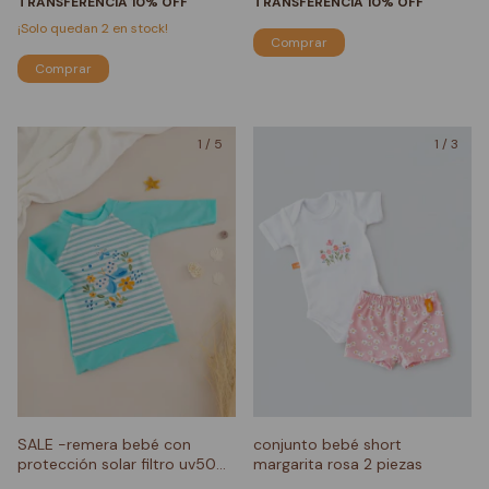
TRANSFERENCIA 10% OFF
TRANSFERENCIA 10% OFF
¡Solo quedan
2
en stock!
Comprar
1
/
5
1
/
3
SALE -remera bebé con
conjunto bebé short
protección solar filtro uv50
margarita rosa 2 piezas
mariposa