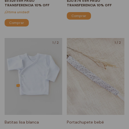
$5.525
con
PAGO
$20.874
con
PAGO
TRANSFERENCIA 10% OFF
TRANSFERENCIA 10% OFF
¡Última unidad!
Comprar
1
/
2
1
/
2
Batitas lisa blanca
Portachupete bebé