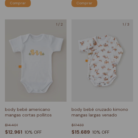
Comprar
Comprar
1
/
2
1
/
3
body bebé americano
body bebé cruzado kimono
mangas cortas pollitos
mangas largas venado
$14.401
$17.433
$12.961
$15.689
10
% OFF
10
% OFF