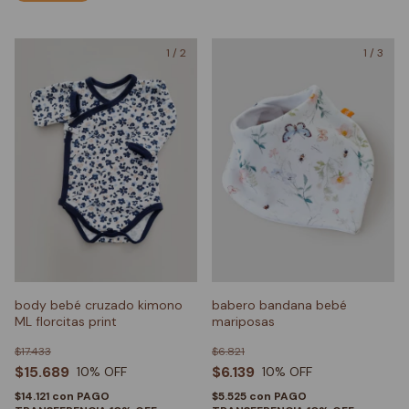
1
/
2
1
/
3
body bebé cruzado kimono
babero bandana bebé
ML florcitas print
mariposas
$17.433
$6.821
$15.689
$6.139
10
% OFF
10
% OFF
$14.121
con
PAGO
$5.525
con
PAGO