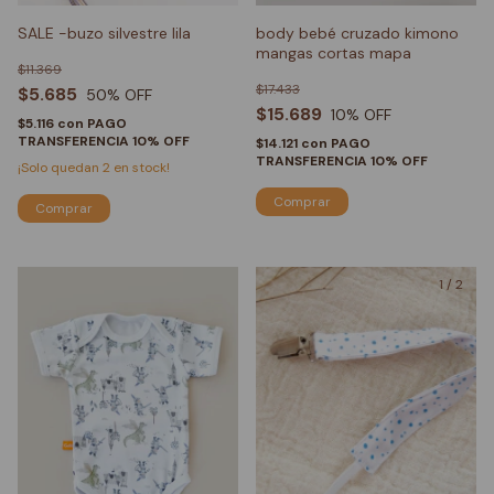
SALE -buzo silvestre lila
body bebé cruzado kimono
mangas cortas mapa
$11.369
$17.433
$5.685
50
% OFF
$15.689
10
% OFF
$5.116
con
PAGO
TRANSFERENCIA 10% OFF
$14.121
con
PAGO
TRANSFERENCIA 10% OFF
¡Solo quedan
2
en stock!
Comprar
Comprar
1
/
2