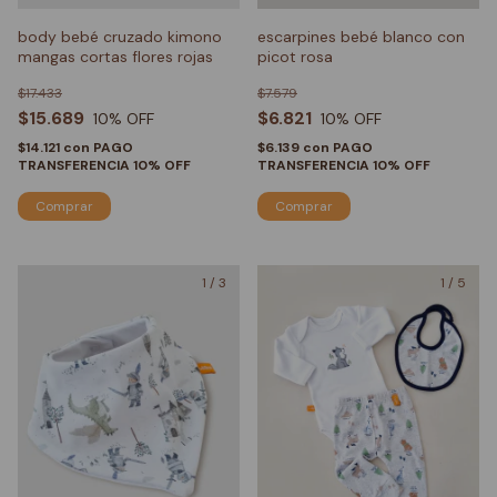
body bebé cruzado kimono
escarpines bebé blanco con
mangas cortas flores rojas
picot rosa
$17.433
$7.579
$15.689
$6.821
10
% OFF
10
% OFF
$14.121
con
PAGO
$6.139
con
PAGO
TRANSFERENCIA 10% OFF
TRANSFERENCIA 10% OFF
Comprar
1
/
3
1
/
5