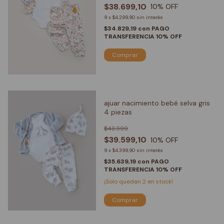
$38.699,10
10
% OFF
9
x
$4.299,90
sin interés
$34.829,19
con
PAGO
TRANSFERENCIA 10% OFF
Comprar
ajuar nacimiento bebé selva gris
4 piezas
$43.999
$39.599,10
10
% OFF
9
x
$4.399,90
sin interés
$35.639,19
con
PAGO
TRANSFERENCIA 10% OFF
¡Solo quedan
2
en stock!
Comprar