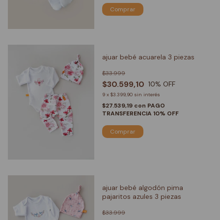
Comprar
ajuar bebé acuarela 3 piezas
$33.999
$30.599,10
10
% OFF
9
x
$3.399,90
sin interés
$27.539,19
con
PAGO
TRANSFERENCIA 10% OFF
Comprar
ajuar bebé algodón pima
pajaritos azules 3 piezas
$33.999