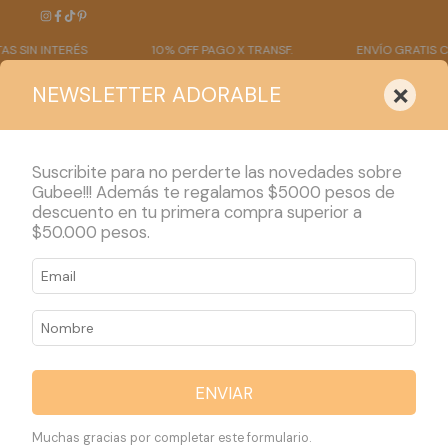
S
10% OFF PAGO X TRANSF.
ENVÍO GRATIS COMPRA SUP $
×
NEWSLETTER ADORABLE
Suscribite para no perderte las novedades sobre
Gubee!!! Además te regalamos $5000 pesos de
descuento en tu primera compra superior a
PRODUCTOS
$50.000 pesos.
ENVIAR
Muchas gracias por completar este formulario.