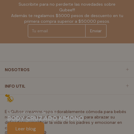
Suscribite para no perderte las novedades sobre
Gubee!!!
Además te regalamos $5000 pesos de descuento en tu
primera compra superior a $50.000 pesos.
Enviar
NOSOTROS
INFO UTIL
En Gubee creamos ropa adorablemente cómoda para bebés
Diccionario ropa de bebé
recién nacidos hasta 6 meses, pensada para abrazar su
BODY CRUZADO KIMONO
delicadeza, simplificar la vida de los padres y emocionar en
cada regalo.
Leer blog