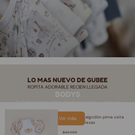
LO MAS NUEVO DE GUBEE
ROPITA ADORABLE RECIEN LLEGADA
BODYS
Tu bebé puede tener muchos bodys… y aun así
necesitar uno más
Ajuar bebé algodón pima osita
Ver más
bosque 3 piezas
$42.999