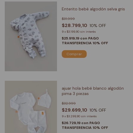
Enterito bebé algodón selva gris
$31.999
$28.799,10
10
% OFF
9
x
$3.199,90
sin interés
$25.919,19
con
PAGO
TRANSFERENCIA 10% OFF
Comprar
ajuar hola bebé blanco algodón
pima 3 piezas
$32.999
$29.699,10
10
% OFF
9
x
$3.299,90
sin interés
$26.729,19
con
PAGO
TRANSFERENCIA 10% OFF