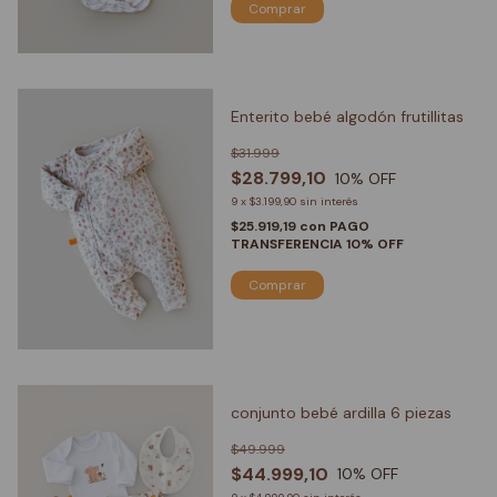
Comprar
Enterito bebé algodón frutillitas
$31.999
$28.799,10
10
% OFF
9
x
$3.199,90
sin interés
$25.919,19
con
PAGO
TRANSFERENCIA 10% OFF
Comprar
conjunto bebé ardilla 6 piezas
$49.999
$44.999,10
10
% OFF