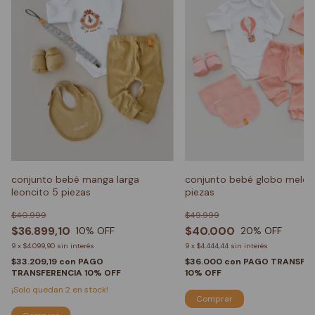
conjunto bebé manga larga
conjunto bebé globo meloc
leoncito 5 piezas
piezas
$40.999
$49.999
$36.899,10
$40.000
10
% OFF
20
% OFF
9
x
$4.099,90
sin interés
9
x
$4.444,44
sin interés
$33.209,19
con
PAGO
$36.000
con
PAGO TRANSFER
TRANSFERENCIA 10% OFF
10% OFF
¡Solo quedan
2
en stock!
Comprar