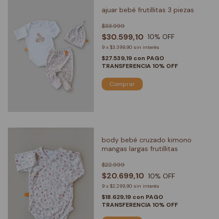
ajuar bebé frutillitas 3 piezas
$33.999
$30.599,10
10
% OFF
9
x
$3.399,90
sin interés
$27.539,19
con
PAGO
TRANSFERENCIA 10% OFF
Comprar
body bebé cruzado kimono
mangas largas frutillitas
$22.999
$20.699,10
10
% OFF
9
x
$2.299,90
sin interés
$18.629,19
con
PAGO
TRANSFERENCIA 10% OFF