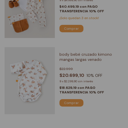
9
x
$4.999,90
sin interés
$40.499,19
con
PAGO
TRANSFERENCIA 10% OFF
¡Solo quedan
3
en stock!
Comprar
body bebé cruzado kimono
mangas largas venado
$22.999
$20.699,10
10
% OFF
9
x
$2.299,90
sin interés
$18.629,19
con
PAGO
TRANSFERENCIA 10% OFF
Comprar