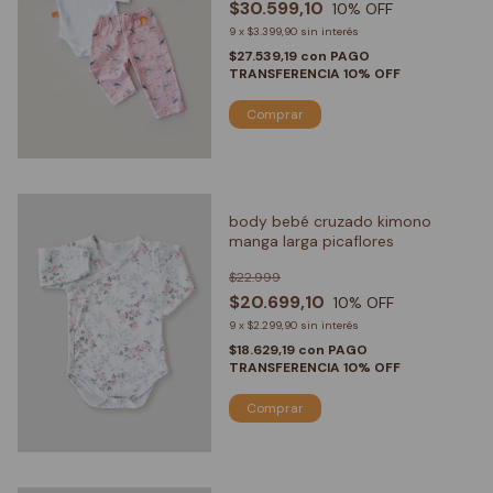
$30.599,10
10
% OFF
9
x
$3.399,90
sin interés
$27.539,19
con
PAGO
TRANSFERENCIA 10% OFF
Comprar
body bebé cruzado kimono
manga larga picaflores
$22.999
$20.699,10
10
% OFF
9
x
$2.299,90
sin interés
$18.629,19
con
PAGO
TRANSFERENCIA 10% OFF
Comprar