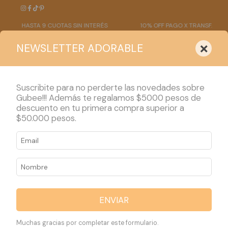
HASTA 9 CUOTAS SIN INTERÉS
10% OFF PAGO X TRANSF.
×
NEWSLETTER ADORABLE
Suscribite para no perderte las novedades sobre
Gubee!!! Además te regalamos $5000 pesos de
descuento en tu primera compra superior a
PRODUCTOS
$50.000 pesos.
Inicio
>
POLITICA DE CANCELACION DE PAGOS
POLITICA DE
CANCELACION DE
ENVIAR
PAGOS
Muchas gracias por completar este formulario.