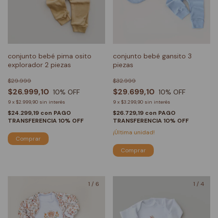
conjunto bebé pima osito
conjunto bebé gansito 3
explorador 2 piezas
piezas
$29.999
$32.999
$26.999,10
$29.699,10
10
% OFF
10
% OFF
9
x
$2.999,90
sin interés
9
x
$3.299,90
sin interés
$24.299,19
con
PAGO
$26.729,19
con
PAGO
TRANSFERENCIA 10% OFF
TRANSFERENCIA 10% OFF
¡Última unidad!
Comprar
Comprar
1
/
6
1
/
4