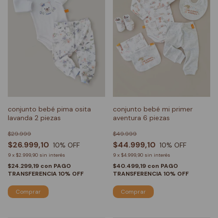
conjunto bebé pima osita
conjunto bebé mi primer
lavanda 2 piezas
aventura 6 piezas
$29.999
$49.999
$26.999,10
$44.999,10
10
% OFF
10
% OFF
9
x
$2.999,90
sin interés
9
x
$4.999,90
sin interés
$24.299,19
con
PAGO
$40.499,19
con
PAGO
TRANSFERENCIA 10% OFF
TRANSFERENCIA 10% OFF
Comprar
Comprar