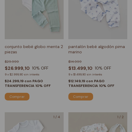
conjunto bebé globo menta 2
pantalón bebé algodón pima
piezas
marino
$29.999
$14.999
$26.999,10
$13.499,10
10
% OFF
10
% OFF
9
x
$2.999,90
sin interés
9
x
$1.499,90
sin interés
$24.299,19
con
PAGO
$12.149,19
con
PAGO
TRANSFERENCIA 10% OFF
TRANSFERENCIA 10% OFF
Comprar
Comprar
1
/
4
1
/
2