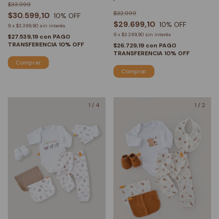
$33.999
$32.999
$30.599,10
10
% OFF
$29.699,10
10
% OFF
9
x
$3.399,90
sin interés
9
x
$3.299,90
sin interés
$27.539,19
con
PAGO
TRANSFERENCIA 10% OFF
$26.729,19
con
PAGO
TRANSFERENCIA 10% OFF
Comprar
Comprar
1
/
4
1
/
2