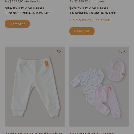
9
x
$4.299,90
sin interés
9
x
$3.299,90
sin interés
$34.829,19
con
PAGO
$26.729,19
con
PAGO
TRANSFERENCIA 10% OFF
TRANSFERENCIA 10% OFF
¡Solo quedan
3
en stock!
Comprar
Comprar
1
/
2
1
/
3