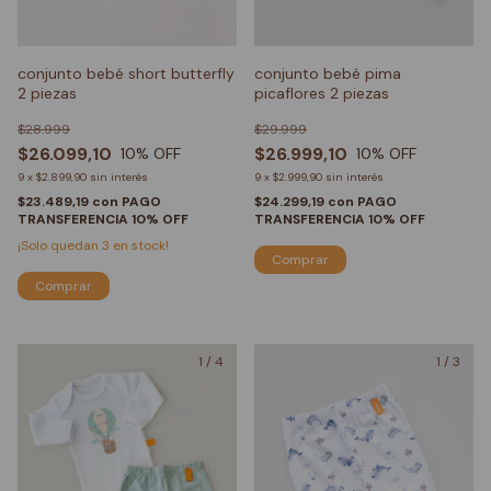
conjunto bebé short butterfly
conjunto bebé pima
2 piezas
picaflores 2 piezas
$28.999
$29.999
$26.099,10
$26.999,10
10
% OFF
10
% OFF
9
x
$2.899,90
sin interés
9
x
$2.999,90
sin interés
$23.489,19
con
PAGO
$24.299,19
con
PAGO
TRANSFERENCIA 10% OFF
TRANSFERENCIA 10% OFF
¡Solo quedan
3
en stock!
Comprar
Comprar
1
/
4
1
/
3