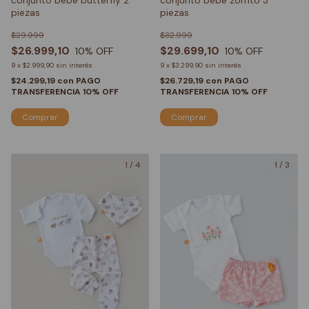
conjunto bebé butterfly 2
conjunto bebé zorrito 3
piezas
piezas
$29.999
$32.999
$26.999,10
$29.699,10
10
% OFF
10
% OFF
9
x
$2.999,90
sin interés
9
x
$3.299,90
sin interés
$24.299,19
con
PAGO
$26.729,19
con
PAGO
TRANSFERENCIA 10% OFF
TRANSFERENCIA 10% OFF
Comprar
Comprar
1
/
4
1
/
3