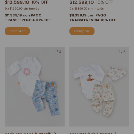
$12.599,10
$12.599,10
10
% OFF
10
% OFF
9
x
$1.399,90
sin interés
9
x
$1.399,90
sin interés
$11.339,19
con
PAGO
$11.339,19
con
PAGO
TRANSFERENCIA 10% OFF
TRANSFERENCIA 10% OFF
Comprar
Comprar
1
/
3
1
/
3