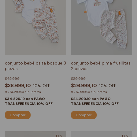
conjunto bebé osita bosque 3
conjunto bebé pima frutillitas
piezas
2 piezas
$42.999
$29.999
$38.699,10
$26.999,10
10
% OFF
10
% OFF
9
x
$4.299,90
sin interés
9
x
$2.999,90
sin interés
$34.829,19
con
PAGO
$24.299,19
con
PAGO
TRANSFERENCIA 10% OFF
TRANSFERENCIA 10% OFF
Comprar
Comprar
1
/
2
1
/
2