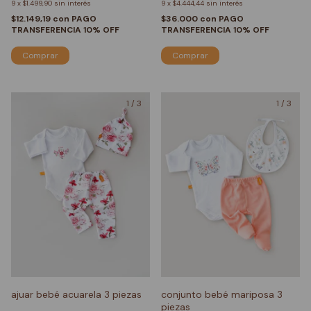
9
x
$1.499,90
sin interés
9
x
$4.444,44
sin interés
$12.149,19
con
PAGO
$36.000
con
PAGO
TRANSFERENCIA 10% OFF
TRANSFERENCIA 10% OFF
Comprar
Comprar
1
/
3
1
/
3
ajuar bebé acuarela 3 piezas
conjunto bebé mariposa 3
piezas