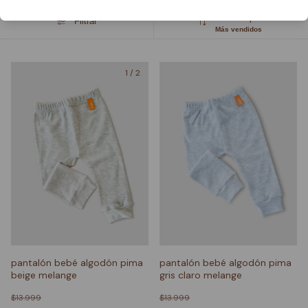
Ordenar por:
Filtrar
Más vendidos
1
/
2
pantalón bebé algodón pima
pantalón bebé algodón pima
beige melange
gris claro melange
$13.999
$13.999