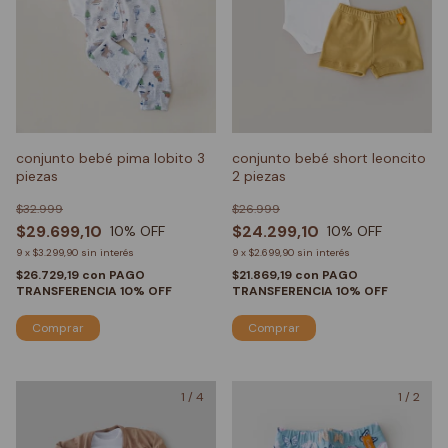
conjunto bebé pima lobito 3
conjunto bebé short leoncito
piezas
2 piezas
$32.999
$26.999
$29.699,10
$24.299,10
10
% OFF
10
% OFF
9
x
$3.299,90
sin interés
9
x
$2.699,90
sin interés
$26.729,19
con
PAGO
$21.869,19
con
PAGO
TRANSFERENCIA 10% OFF
TRANSFERENCIA 10% OFF
Comprar
Comprar
1
/
4
1
/
2