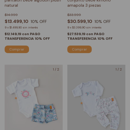
pantalón bebé algodón plush
conjunto bebé kimono
natural
amapola 3 piezas
$14.999
$33.999
$13.499,10
$30.599,10
10
% OFF
10
% OFF
9
x
$1.499,90
sin interés
9
x
$3.399,90
sin interés
$12.149,19
con
PAGO
$27.539,19
con
PAGO
TRANSFERENCIA 10% OFF
TRANSFERENCIA 10% OFF
Comprar
Comprar
1
/
2
1
/
2