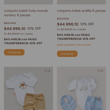
conjunto bebé hola mundo
conjunto bebé ardilla 6 piezas
nursery 6 piezas
$49.999
$49.999
$44.999,10
10
% OFF
$44.999,10
10
% OFF
9
x
$4.999,90
sin interés
9
x
$4.999,90
sin interés
$40.499,19
con
PAGO
TRANSFERENCIA 10% OFF
$40.499,19
con
PAGO
TRANSFERENCIA 10% OFF
¡Solo quedan
3
en stock!
Comprar
Comprar
1
/
2
1
/
2