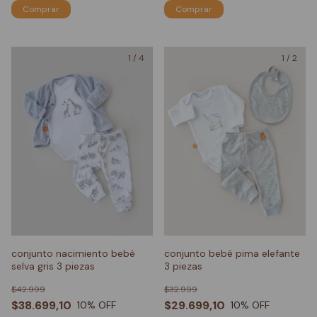
Comprar
Comprar
1
/
4
1
/
2
conjunto nacimiento bebé
conjunto bebé pima elefante
selva gris 3 piezas
3 piezas
$42.999
$32.999
$38.699,10
$29.699,10
10
% OFF
10
% OFF