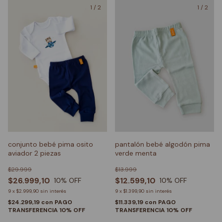
1
/
2
1
/
2
conjunto bebé pima osito
pantalón bebé algodón pima
aviador 2 piezas
verde menta
$29.999
$13.999
$26.999,10
$12.599,10
10
% OFF
10
% OFF
9
x
$2.999,90
sin interés
9
x
$1.399,90
sin interés
$24.299,19
con
PAGO
$11.339,19
con
PAGO
TRANSFERENCIA 10% OFF
TRANSFERENCIA 10% OFF