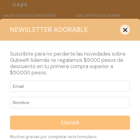
 9 CUOTAS SIN INTERÉS
10% OFF PAGO X TRANSF.
ENVÍO 
×
NEWSLETTER ADORABLE
Suscribite para no perderte las novedades sobre
Gubee!!! Además te regalamos $5000 pesos de
descuento en tu primera compra superior a
PRODUCTOS
$50.000 pesos.
Inicio
>
PRODUCTOS
>
TALLE S (3 a 6 meses)
TALLE S (3 a 6
meses)
ENVIAR
49 productos
Muchas gracias por completar este formulario.