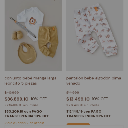
conjunto bebé manga larga
pantalón bebé algodón pima
leoncito 5 piezas
venado
$40.999
$14.999
$36.899,10
$13.499,10
10
% OFF
10
% OFF
9
x
$4.099,90
sin interés
9
x
$1.499,90
sin interés
$33.209,19
con
PAGO
$12.149,19
con
PAGO
TRANSFERENCIA 10% OFF
TRANSFERENCIA 10% OFF
¡Solo quedan
2
en stock!
Comprar