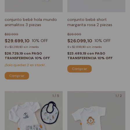
conjunto bebé hola mundo
conjunto bebé short
animalitos 3 piezas
margarita rosa 2 piezas
$32.999
$28.999
$29.699,10
$26.099,10
10
% OFF
10
% OFF
9
x
$3.299,90
sin interés
9
x
$2.899,90
sin interés
$26.729,19
con
PAGO
$23.489,19
con
PAGO
TRANSFERENCIA 10% OFF
TRANSFERENCIA 10% OFF
¡Solo quedan
2
en stock!
Comprar
Comprar
1
/
5
1
/
2