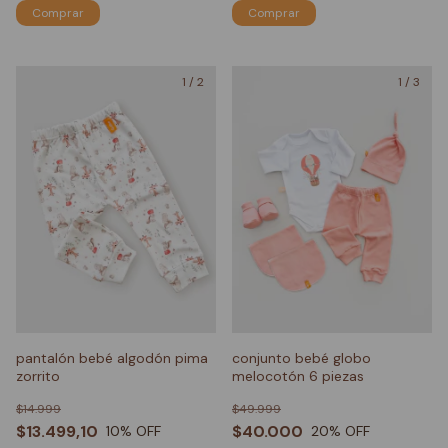
Comprar
Comprar
1
/
2
1
/
3
pantalón bebé algodón pima
conjunto bebé globo
zorrito
melocotón 6 piezas
$14.999
$49.999
$13.499,10
$40.000
10
% OFF
20
% OFF