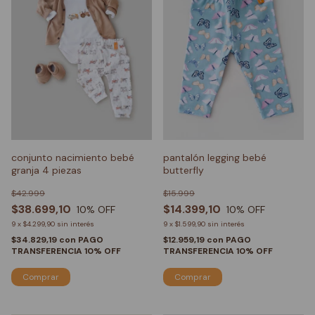
conjunto nacimiento bebé
pantalón legging bebé
granja 4 piezas
butterfly
$42.999
$15.999
$38.699,10
$14.399,10
10
% OFF
10
% OFF
9
x
$4.299,90
sin interés
9
x
$1.599,90
sin interés
$34.829,19
con
PAGO
$12.959,19
con
PAGO
TRANSFERENCIA 10% OFF
TRANSFERENCIA 10% OFF
Comprar
Comprar