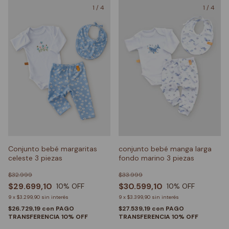
1
/
4
1
/
4
Conjunto bebé margaritas
conjunto bebé manga larga
celeste 3 piezas
fondo marino 3 piezas
$32.999
$33.999
$29.699,10
$30.599,10
10
% OFF
10
% OFF
9
x
$3.299,90
sin interés
9
x
$3.399,90
sin interés
$26.729,19
con
PAGO
$27.539,19
con
PAGO
TRANSFERENCIA 10% OFF
TRANSFERENCIA 10% OFF